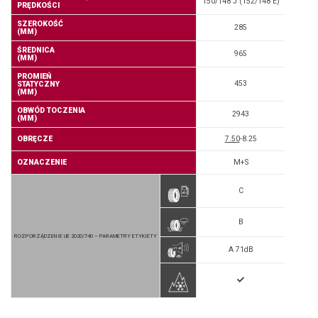
150/148 J (152/148 E)
PRĘDKOŚCI
SZEROKOŚĆ
285
(MM)
ŚREDNICA
965
(MM)
PROMIEŃ
453
STATYCZNY
(MM)
OBWÓD TOCZENIA
2943
(MM)
OBRĘCZE
7.50
-8.25
OZNACZENIE
M+S
C
B
ROZPORZĄDZENIE UE 2020/740 – PARAMETRY ETYKIETY
A 71dB