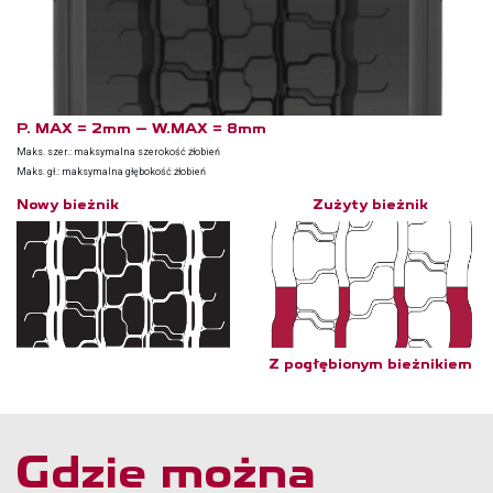
P. MAX = 2mm — W.MAX = 8mm
Maks. szer.: maksymalna szerokość żłobień
Maks. gł.: maksymalna głębokość żłobień
Nowy bieżnik
Zużyty bieżnik
Z pogłębionym bieżnikiem
Gdzie można